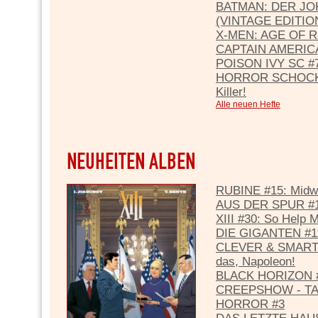
BATMAN: DER JO
(VINTAGE EDITIO
X-MEN: AGE OF R
CAPTAIN AMERICA
POISON IVY SC #7
HORROR SCHOCKER 
Killer!
Alle neuen Hefte
RUBINE #15: Midw
AUS DER SPUR #1
XIII #30: So Help 
DIE GIGANTEN #11
CLEVER & SMART
das, Napoleon!
BLACK HORIZON #
CREEPSHOW - TA
HORROR #3