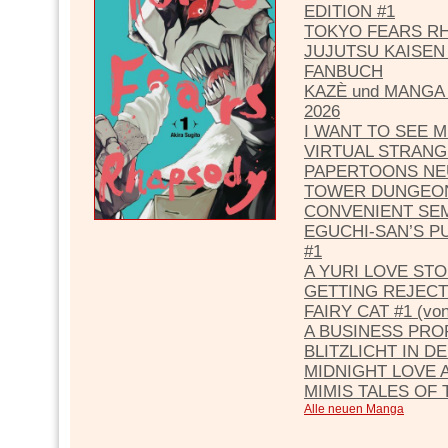
EDITION #1
TOKYO FEARS R
JUJUTSU KAISEN 
FANBUCH
KAZÈ und MANGA
2026
I WANT TO SEE M
VIRTUAL STRANG
PAPERTOONS NEU
TOWER DUNGEON
CONVENIENT SEM
EGUCHI-SAN’S 
#1
A YURI LOVE ST
GETTING REJECT
FAIRY CAT #1 (von
A BUSINESS PROP
BLITZLICHT IN D
MIDNIGHT LOVE 
MIMIS TALES OF
Alle neuen Manga