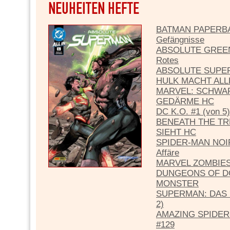
BATMAN PAPERBAC
Gefängnisse
ABSOLUTE GREEN
Rotes
ABSOLUTE SUPE
HULK MACHT ALL
MARVEL: SCHWAR
GEDÄRME HC
DC K.O. #1 (von 5)
BENEATH THE TR
SIEHT HC
SPIDER-MAN NOIR
Affäre
MARVEL ZOMBIE
DUNGEONS OF D
MONSTER
SUPERMAN: DAS B
2)
AMAZING SPIDER
#129