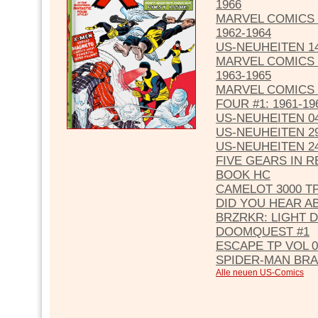
1966
MARVEL COMICS 
1962-1964
US-NEUHEITEN 14
MARVEL COMICS 
1963-1965
MARVEL COMICS 
FOUR #1: 1961-19
US-NEUHEITEN 04
US-NEUHEITEN 29
US-NEUHEITEN 24
FIVE GEARS IN R
BOOK HC
CAMELOT 3000 T
DID YOU HEAR A
BRZRKR: LIGHT 
DOOMQUEST #1
ESCAPE TP VOL 0
SPIDER-MAN BR
Alle neuen US-Comics