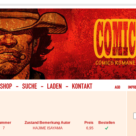
ummer
Zustand Bemerkung Autor
Preis
Bestellen
7
HAJIME ISAYAMA
6,95