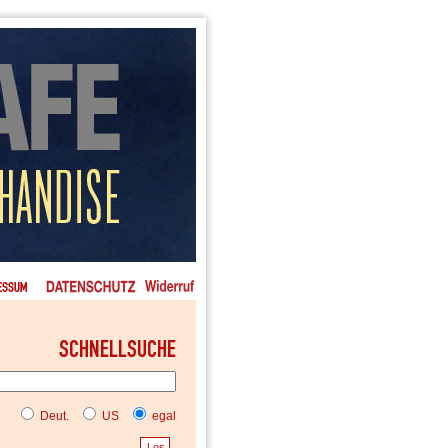
Deut.
US
egal