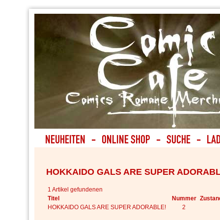
HOKKAIDO GALS ARE SUPER ADORABL
1 Artikel gefundenen
Titel
Nummer
Zustan
HOKKAIDO GALS ARE SUPER ADORABLE!
2