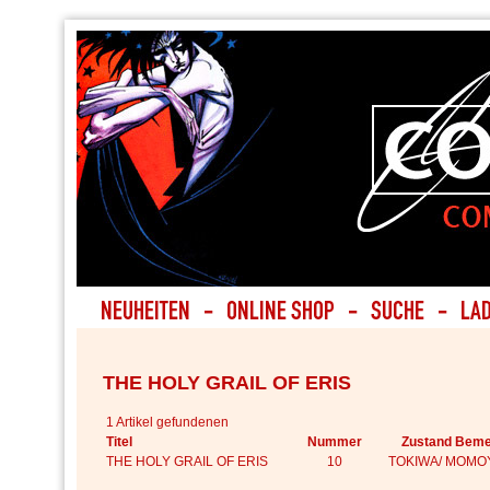
THE HOLY GRAIL OF ERIS
1 Artikel gefundenen
Titel
Nummer
Zustand Beme
THE HOLY GRAIL OF ERIS
10
TOKIWA/ MOMO