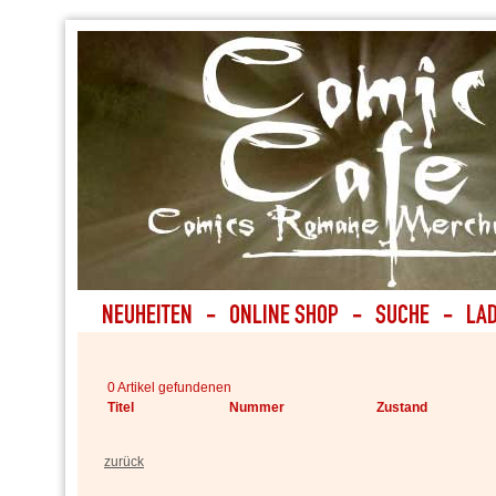
0 Artikel gefundenen
Titel
Nummer
Zustand
zurück