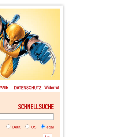
Deut.
US
egal