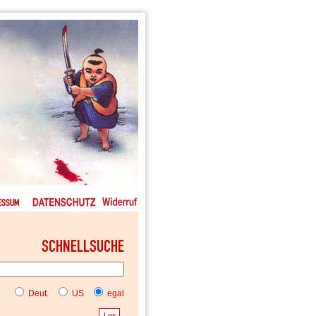
Deut.
US
egal