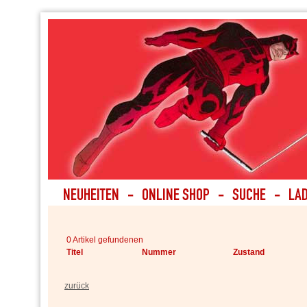
0 Artikel gefundenen
Titel
Nummer
Zustand
zurück