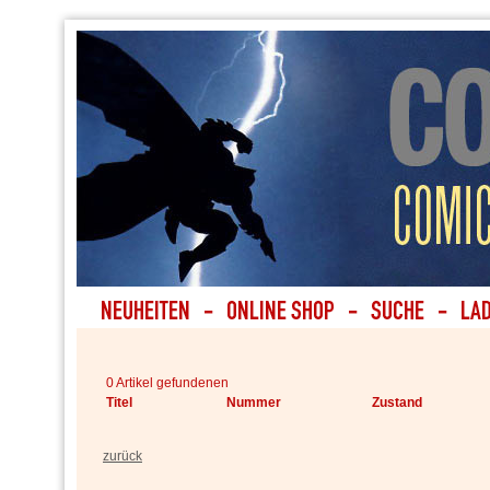
0 Artikel gefundenen
Titel
Nummer
Zustand
zurück