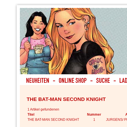
THE BAT-MAN SECOND KNIGHT
1 Artikel gefundenen
Titel
Nummer
THE BAT-MAN SECOND KNIGHT
1
JURGENS/ P