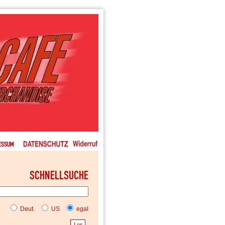
Deut.
US
egal