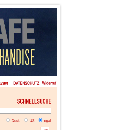
Deut.
US
egal