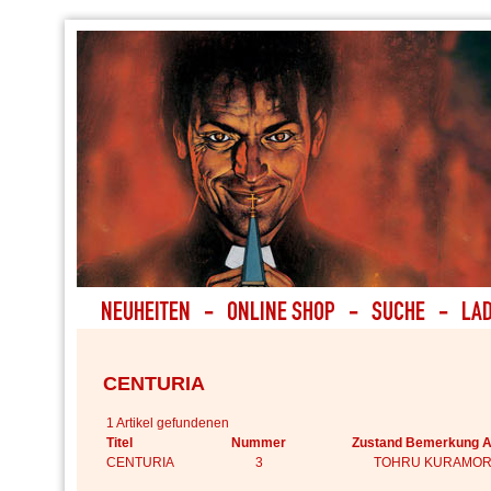
CENTURIA
1 Artikel gefundenen
Titel
Nummer
Zustand Bemerkung A
CENTURIA
3
TOHRU KURAMOR