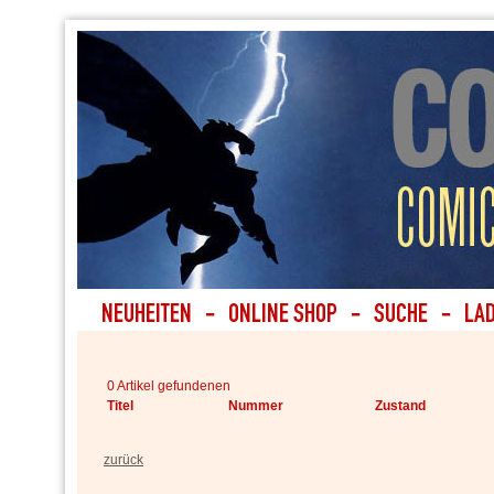
0 Artikel gefundenen
Titel
Nummer
Zustand
zurück