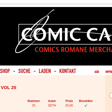
 VOL 25
Nummer
Autor
Preis
Bestellen
25
SETH
25,00