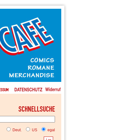
Deut.
US
egal