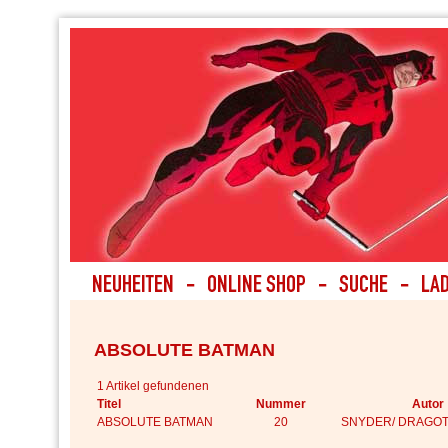
ABSOLUTE BATMAN
1 Artikel gefundenen
Titel
Nummer
Autor
ABSOLUTE BATMAN
20
SNYDER/ DRAGOT