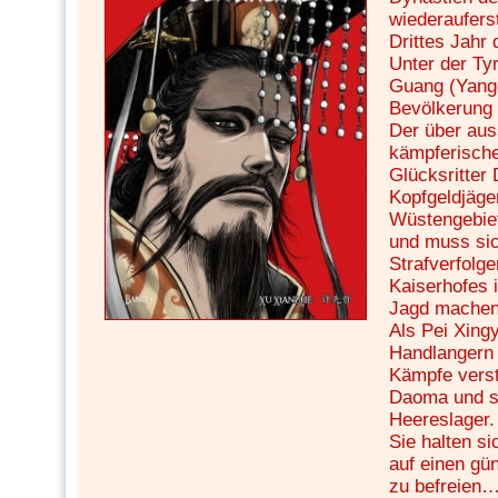
wiederaufers
Drittes Jahr 
Unter der Ty
Guang (Yangd
Bevölkerung i
Der über au
kämpferische
Glücksritter
Kopfgeldjäge
Wüstengebiet
und muss sic
Strafverfolg
Kaiserhofes 
Jagd machen
Als Pei Xing
Handlangern 
Kämpfe verstr
Daoma und s
Heereslager.
Sie halten s
auf einen gü
zu befreien