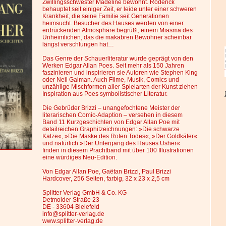
Zwillingsschwester Madeline bewohnt. Roderick
behauptet seit einiger Zeit, er leide unter einer schweren
Krankheit, die seine Familie seit Generationen
heimsucht. Besucher des Hauses werden von einer
erdrückenden Atmosphäre begrüßt, einem Miasma des
Unheimlichen, das die makabren Bewohner scheinbar
längst verschlungen hat…
Das Genre der Schauerliteratur wurde geprägt von den
Werken Edgar Allan Poes. Seit mehr als 150 Jahren
faszinieren und inspirieren sie Autoren wie Stephen King
oder Neil Gaiman. Auch Filme, Musik, Comics und
unzählige Mischformen aller Spielarten der Kunst ziehen
Inspiration aus Poes symbolistischer Literatur.
Die Gebrüder Brizzi – unangefochtene Meister der
literarischen Comic-Adaption – versehen in diesem
Band 11 Kurzgeschichten von Edgar Allan Poe mit
detailreichen Graphitzeichnungen: »Die schwarze
Katze«, »Die Maske des Roten Todes«, »Der Goldkäfer«
und natürlich »Der Untergang des Hauses Usher«
finden in diesem Prachtband mit über 100 Illustrationen
eine würdiges Neu-Edition.
Von Edgar Allan Poe, Gaëtan Brizzi, Paul Brizzi
Hardcover, 256 Seiten, farbig, 32 x 23 x 2,5 cm
Splitter Verlag GmbH & Co. KG
Detmolder Straße 23
DE - 33604 Bielefeld
info@splitter-verlag.de
www.splitter-verlag.de