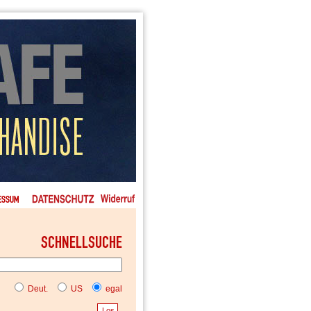
Deut.
US
egal