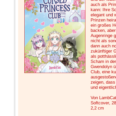
auch als Prin
kann: Ihre S
elegant und
Prinzen heir
ein großes H
backen, aber
Augenringe g
nicht als sond
dann auch no
zukünftiger G
als potthässl
Scham in den
Gwendolyn ü
Club, eine k
ausgestoßene
zeigen, dass 
und eigentlic
Von LambCa
Softcover, 28
2,2 cm