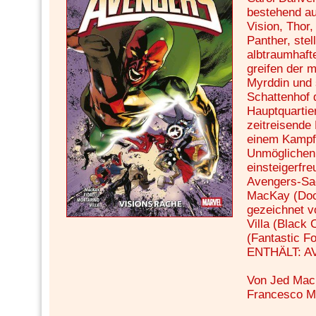
bestehend au
Vision, Thor
Panther, stel
albtraumhaf
greifen der 
Myrddin und 
Schattenhof 
Hauptquartier
zeitreisende
einem Kampf 
Unmöglichen 
einsteigerfr
Avengers-Sag
MacKay (Doct
gezeichnet v
Villa (Black 
(Fantastic Fo
ENTHÄLT: A
Von Jed MacKa
Francesco Mo