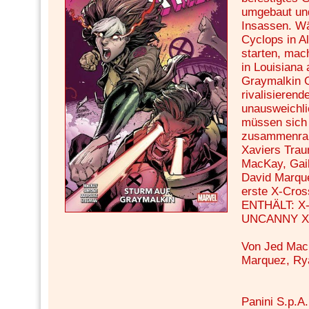
umgebaut und
Insassen. W
Cyclops in A
starten, mac
in Louisiana
Graymalkin G
rivalisierend
unausweichli
müssen sich
zusammenrauf
Xaviers Trau
MacKay, Gai
David Marque
erste X-Cros
ENTHÄLT: X-
UNCANNY X-
Von Jed Mack
Marquez, Ry
Panini S.p.A.