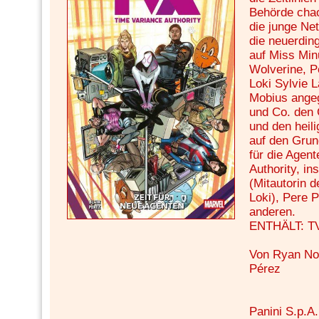
Behörde chao
die junge Ne
die neuerding
auf Miss Min
Wolverine, P
Loki Sylvie La
Mobius angeg
und Co. den 
und den heil
auf den Gru
für die Agen
Authority, in
(Mitautorin 
Loki), Pere 
anderen.
ENTHÄLT: TV
Von Ryan Nor
Pérez
Panini S.p.A.