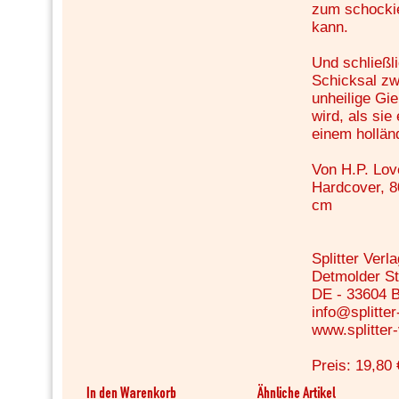
zum schocki
kann.
Und schließl
Schicksal zw
unheilige Gi
wird, als sie
einem hollän
Von H.P. Lo
Hardcover, 80
cm
Splitter Ver
Detmolder St
DE - 33604 B
info@splitter
www.splitter
Preis: 19,80 