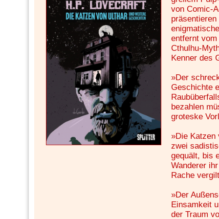
von Comic-Ad
präsentieren
enigmatische
entfernt vom
Cthulhu-Myth
Kenner des G
»Der schreck
Geschichte e
Raubüberfall
bezahlen müs
groteske Vorl
»Die Katzen 
zwei sadisti
gequält, bis
Wanderer ihr
Rache vergilt
»Der Außense
Einsamkeit u
der Traum v