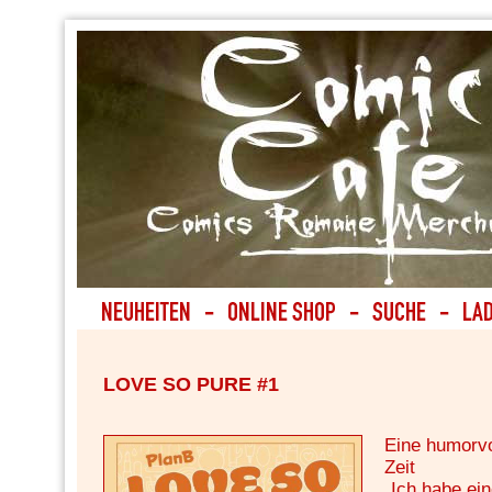
LOVE SO PURE #1
Eine humorv
Zeit
„Ich habe ein