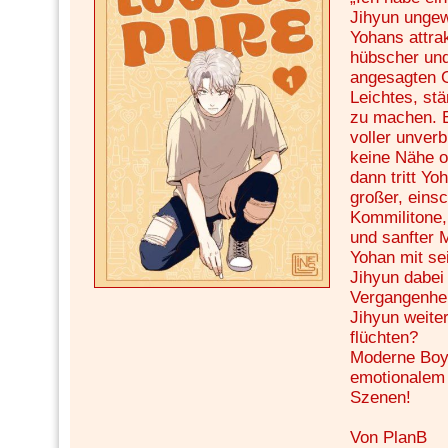
Jihyun ungew
Yohans attrak
hübscher und
angesagten G
Leichtes, st
zu machen. E
voller unverb
keine Nähe o
dann tritt Yo
großer, eins
Kommilitone,
und sanfter 
Yohan mit se
Jihyun dabei
Vergangenhei
Jihyun weite
flüchten?
Moderne Boy
emotionalem 
Szenen!
Von PlanB