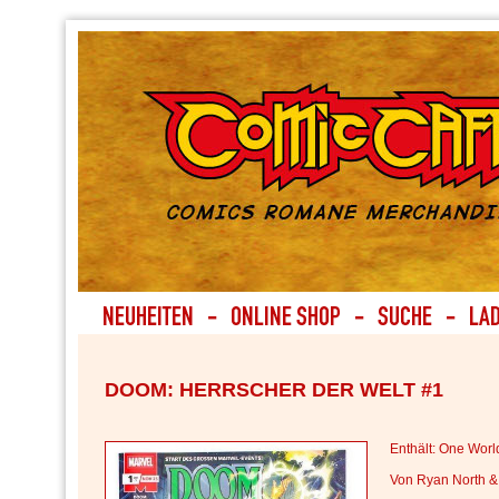
DOOM: HERRSCHER DER WELT #1
Enthält: One Wor
Von Ryan North & 