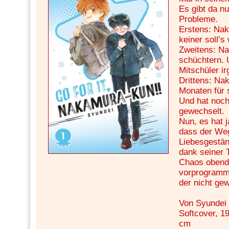
Es gibt da nu
Probleme.
Erstens: Nak
keiner soll’s
Zweitens: Na
schüchtern. 
Mitschüler ir
Drittens: Na
Monaten für 
Und hat noch
gewechselt.
Nun, es hat 
dass der Weg
Liebesgeständ
dank seiner T
Chaos obendr
vorprogrammi
der nicht gew
Von Syundei
Softcover, 19
cm