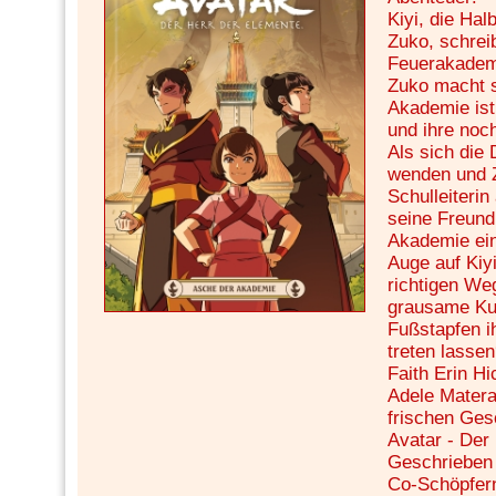
Kiyi, die Ha
Zuko, schreib
Feuerakadem
Zuko macht s
Akademie ist
und ihre noc
Als sich die
wenden und Z
Schulleiteri
seine Freund
Akademie ei
Auge auf Kiy
richtigen Weg
grausame Kul
Fußstapfen i
treten lasse
Faith Erin H
Adele Matera
frischen Ges
Avatar - Der
Geschrieben
Co-Schöpfern