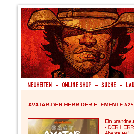
AVATAR-DER HERR DER ELEMENTE #25: 
Ein brandne
- DER HER
Abenteuer!