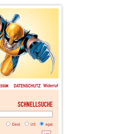
Deut.
US
egal