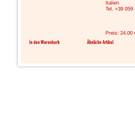
Italien
Tel. +39 059
Preis: 24,00 