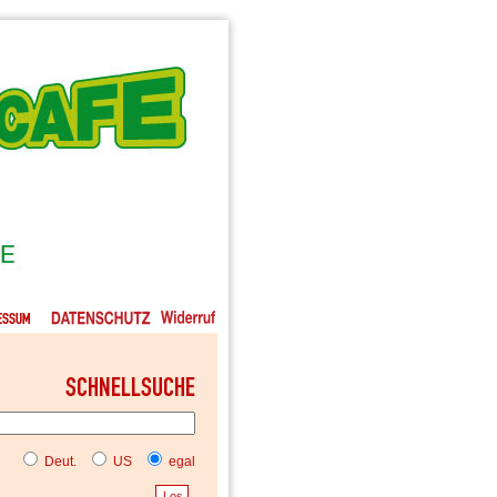
Deut.
US
egal