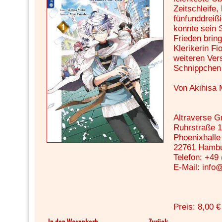
Zeitschleife,
fünfunddreiß
konnte sein 
Frieden brin
Klerikerin Fi
weiteren Ver
Schnippchen 
Von Akihisa 
Altraverse 
Ruhrstraße 
Phoenixhalle 
22761 Hamb
Telefon: +49
E-Mail: info
Preis: 8,00 €