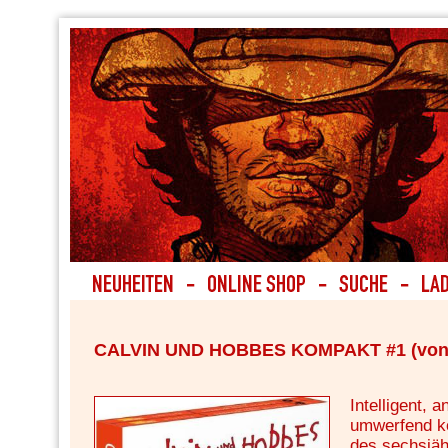
CALVIN UND HOBBES KOMPAKT #1 (von
Intelligent, 
umwerfend k
des sechsjäh