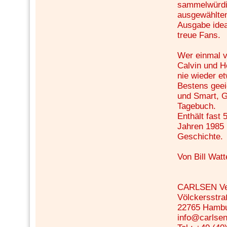
sammelwürdig
ausgewählten
Ausgabe idea
treue Fans.
Wer einmal 
Calvin und H
nie wieder e
Bestens geei
und Smart, G
Tagebuch.
Enthält fast
Jahren 1985 
Geschichte.
Von Bill Wat
CARLSEN Ve
Völckersstra
22765 Hamb
info@carlsen