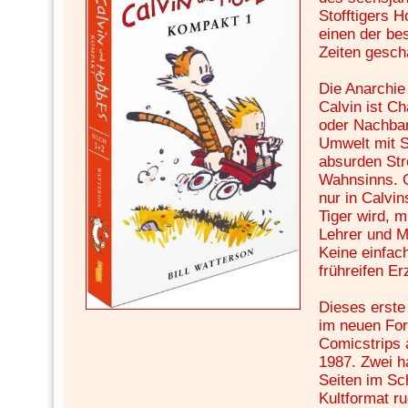
Stofftigers H
einen der be
Zeiten gesch
Die Anarchie
Calvin ist Ch
oder Nachbars
Umwelt mit S
absurden Str
Wahnsinns. 
nur in Calvi
Tiger wird, m
Lehrer und 
Keine einfac
frühreifen E
Dieses erste
im neuen For
Comicstrips 
1987. Zwei h
Seiten im S
Kultformat r