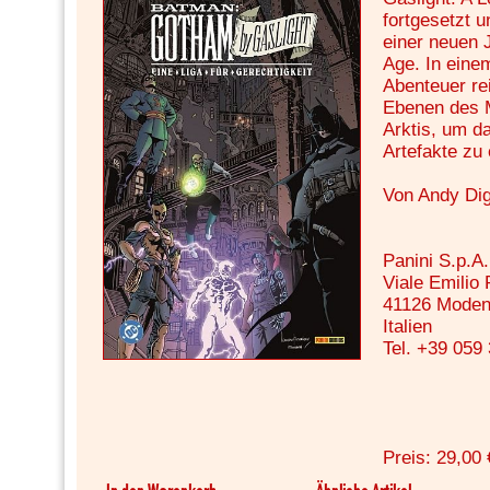
fortgesetzt u
einer neuen 
Age. In eine
Abenteuer re
Ebenen des M
Arktis, um d
Artefakte zu 
Von Andy Di
Panini S.p.A.
Viale Emilio
41126 Mode
Italien
Tel. +39 059
Preis: 29,00 