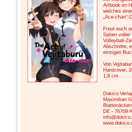
Artbook im H
welches ein
„Ace-chan“-Do
Freut euch a
Seiten voller
Volleyball-Z
Abschnitte, 
einzigen Buc
Von Vejitabu
Hardcover, 20
1,8 cm
Dokico Verla
Maximilian G
Blattenäcker
DE - 76709 
info@dokico
www.dokico.