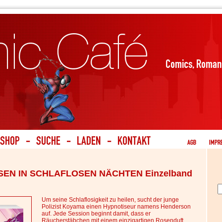
SEN IN SCHLAFLOSEN NÄCHTEN Einzelband
Um seine Schlaflosigkeit zu heilen, sucht der junge
Polizist Koyama einen Hypnotiseur namens Henderson
auf. Jede Session beginnt damit, dass er
Räucherstäbchen mit einem einzigartigen Rosenduft