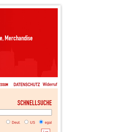
Deut.
US
egal