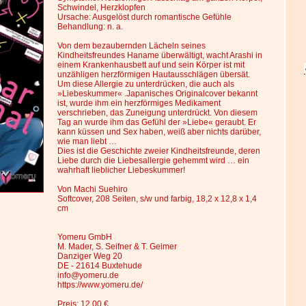
Schwindel, Herzklopfen
Ursache: Ausgelöst durch romantische Gefühle
Behandlung: n. a.
Von dem bezaubernden Lächeln seines
Kindheitsfreundes Haname überwältigt, wacht Arashi in
einem Krankenhausbett auf und sein Körper ist mit
unzähligen herzförmigen Hautausschlägen übersät.
Um diese Allergie zu unterdrücken, die auch als
»Liebeskummer« .Japanisches Originalcover bekannt
ist, wurde ihm ein herzförmiges Medikament
verschrieben, das Zuneigung unterdrückt. Von diesem
Tag an wurde ihm das Gefühl der »Liebe« geraubt. Er
kann küssen und Sex haben, weiß aber nichts darüber,
wie man liebt …
Dies ist die Geschichte zweier Kindheitsfreunde, deren
Liebe durch die Liebesallergie gehemmt wird … ein
wahrhaft lieblicher Liebeskummer!
Von Machi Suehiro
Softcover, 208 Seiten, s/w und farbig, 18,2 x 12,8 x 1,4
cm
Yomeru GmbH
M. Mader, S. Seifner & T. Geimer
Danziger Weg 20
DE - 21614 Buxtehude
info@yomeru.de
https://www.yomeru.de/
Preis: 12,00 €