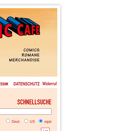
Deut.
US
egal