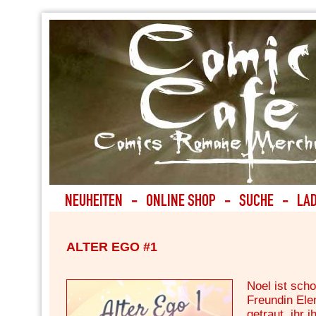
ALTER EGO #1
Noel ist scho
Freundin Elen
getraut, ihr 