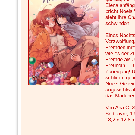
Elena anfäng
bricht Noels
sieht ihre C
schwinden.
Eines Nachts
Verzweiflung,
Fremden ihre
wie es der Zu
Fremde als J
Freundin … u
Zuneigung! U
schlimm gen
Noels Geheim
angesichts al
das Mädchen
Von Ana C. 
Softcover, 19
18,2 x 12,8 