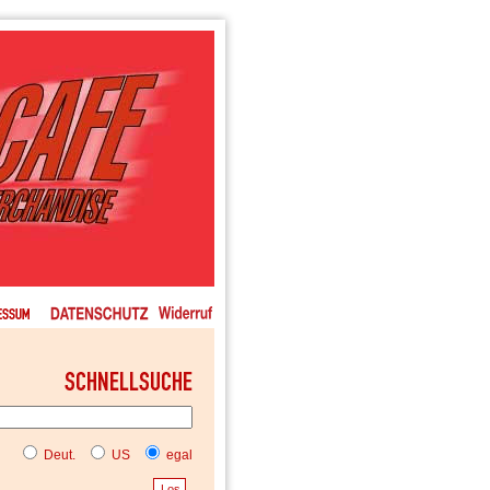
Deut.
US
egal