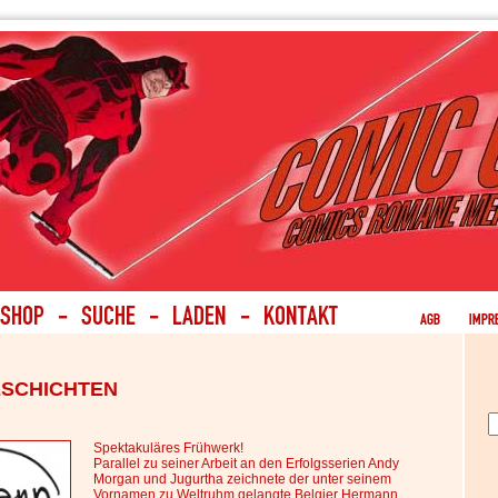
SCHICHTEN
Spektakuläres Frühwerk!
Parallel zu seiner Arbeit an den Erfolgsserien Andy
Morgan und Jugurtha zeichnete der unter seinem
Vornamen zu Weltruhm gelangte Belgier Hermann