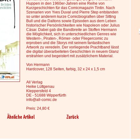
Huppen in den 1960er-Jahren eine Reihe von
Kurzgeschichten für das Comicmagazin Tintin. Nach
Szenarien von Yves Duval und Pierre Step entstanden
so unter anderem kurze Comicbiografien über Sitting
Bull und die Daltons sowie Episoden aus dem Leben
historischer Persönlichkeiten wie Napoleon oder Julius
Cäsar. Dabei gab die Bandbreite an Stoffen Hermann
die Möglichkeit, sich in unterschiedlichen Genres wie
Western-, Piraten-, Römer- oder Fliegercomic zu
erproben und die Storys mit seinem fantastischen
Artwork zu veredeln. Der vorliegende Prachtband lässt
die digital überarbeiteten Geschichten in neuem Glanz
erstrahlen und begeistert mit zusätzlichem Material.
Von Hermann
Hardcover, 128 Seiten, farbig, 32 x 24 x 1,5 cm
All Verlag
Heike Lüttgenau
Kleppersfeld 4
DE - 51688 Wipperfürth
info@all-comic.de
Preis: 24,80 €