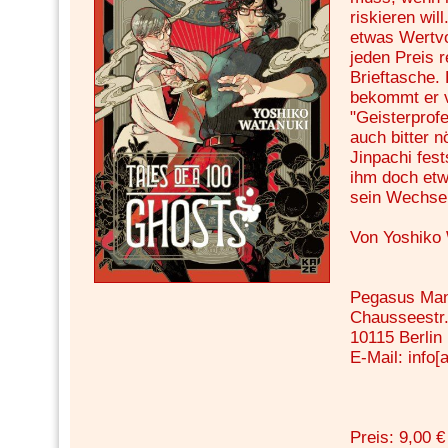
riskieren wil
etwas Wertvo
jeden Preis 
Brieftasche.
bekommt er 
"Geisterprofe
auch bitter 
Jinpachi fest
ihm doch etw
sein Wechse
Von Yoshiko
Pegasus Ma
Chausseestr.
10115 Berlin
E-Mail: info[
Preis: 9,00 €