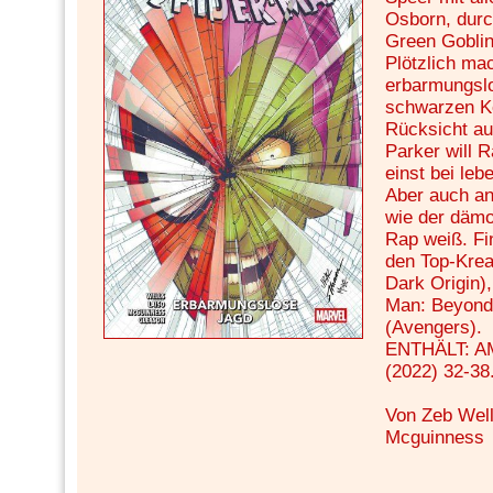
Osborn, durc
Green Goblin
Plötzlich mac
erbarmungsl
schwarzen Ko
Rücksicht auf
Parker will 
einst bei le
Aber auch an
wie der däm
Rap weiß. Fi
den Top-Krea
Dark Origin)
Man: Beyond
(Avengers).
ENTHÄLT: 
(2022) 32-38
Von Zeb Well
Mcguinness