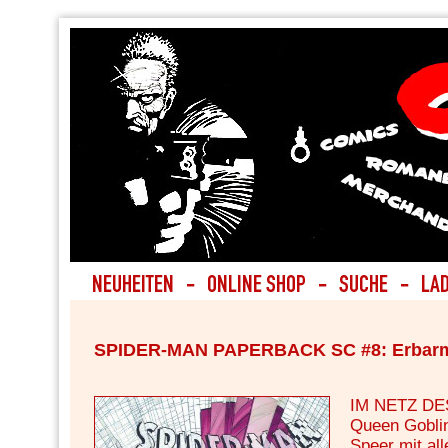
SPIDER-MAN PAPERBACK SC #8: Erbarm
IM NETZ D
Queen Gobli
Speer mit al