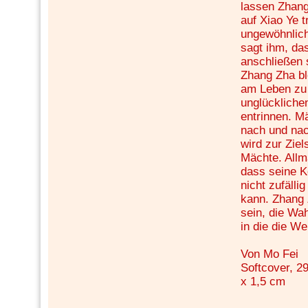
lassen Zhang
auf Xiao Ye t
ungewöhnlich
sagt ihm, da
anschließen s
Zhang Zha bl
am Leben zu 
unglücklich
entrinnen. M
nach und na
wird zur Zie
Mächte. Allm
dass seine K
nicht zufäll
kann. Zhang 
sein, die Wa
in die die We
Von Mo Fei
Softcover, 29
x 1,5 cm