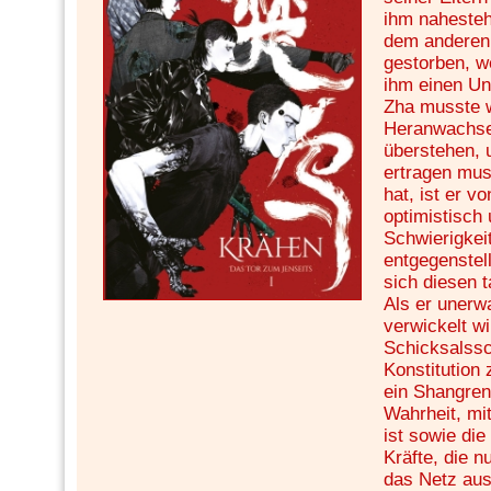
ihm naheste
dem anderen 
gestorben, w
ihm einen Un
Zha musste 
Heranwachsen
überstehen, 
ertragen mus
hat, ist er v
optimistisch
Schwierigkei
entgegenstel
sich diesen t
Als er unerwa
verwickelt wi
Schicksalssc
Konstitution 
ein Shangren
Wahrheit, mit
ist sowie di
Kräfte, die 
das Netz aus 