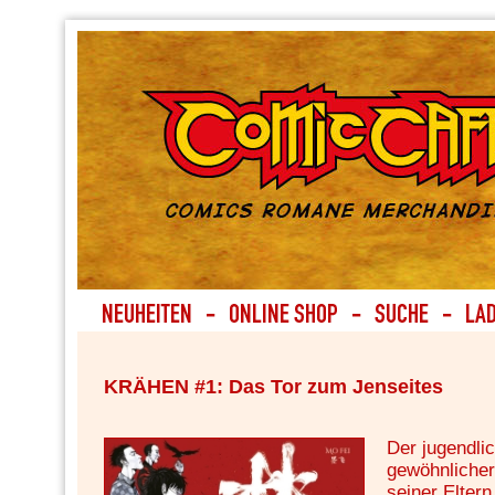
KRÄHEN #1: Das Tor zum Jenseites
Der jugendli
gewöhnlicher
seiner Eltern