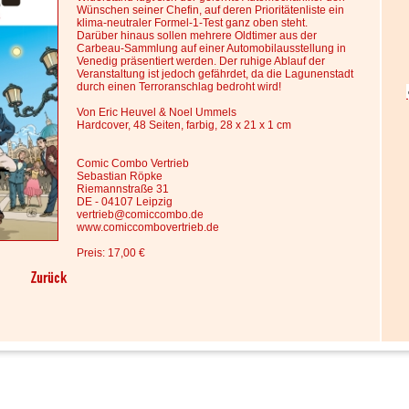
Wünschen seiner Chefin, auf deren Prioritätenliste ein
klima-neutraler Formel-1-Test ganz oben steht.
Darüber hinaus sollen mehrere Oldtimer aus der
Carbeau-Sammlung auf einer Automobilausstellung in
Venedig präsentiert werden. Der ruhige Ablauf der
Veranstaltung ist jedoch gefährdet, da die Lagunenstadt
durch einen Terroranschlag bedroht wird!
Von Eric Heuvel & Noel Ummels
Hardcover, 48 Seiten, farbig, 28 x 21 x 1 cm
Comic Combo Vertrieb
Sebastian Röpke
Riemannstraße 31
DE - 04107 Leipzig
vertrieb@comiccombo.de
www.comiccombovertrieb.de
Preis: 17,00 €