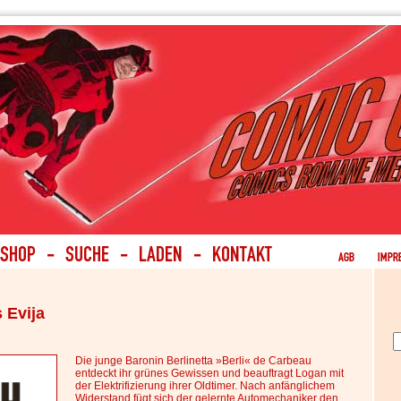
 Evija
Die junge Baronin Berlinetta »Berli« de Carbeau
entdeckt ihr grünes Gewissen und beauftragt Logan mit
der Elektrifizierung ihrer Oldtimer. Nach anfänglichem
Widerstand fügt sich der gelernte Automechaniker den