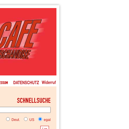
Deut.
US
egal