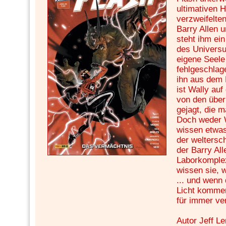
ultimativen 
verzweifelte
Barry Allen u
steht ihm ei
des Universu
eigene Seele
fehlgeschlag
ihn aus dem F
ist Wally auf
von den übe
gejagt, die 
Doch weder 
wissen etwa
der weltersc
der Barry Al
Laborkomplex
wissen sie, w
... und wenn
Licht kommen,
für immer ve
Autor Jeff L