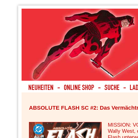
ABSOLUTE FLASH SC #2: Das Vermächt
MISSION: V
Wally West, 
Flash unterwe