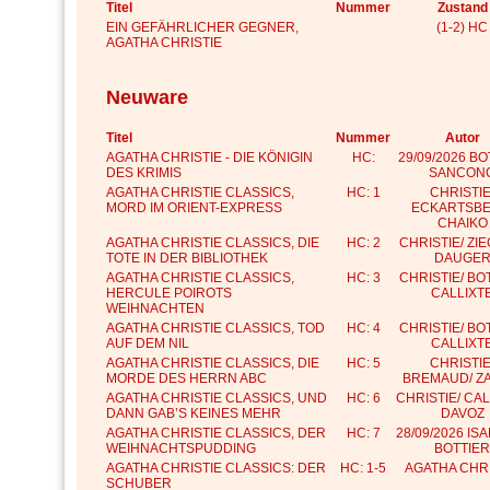
Titel
Nummer
Zustand
EIN GEFÄHRLICHER GEGNER,
(1-2) HC
AGATHA CHRISTIE
Neuware
Titel
Nummer
Autor
AGATHA CHRISTIE - DIE KÖNIGIN
HC:
29/09/2026 B
DES KRIMIS
SANCON
AGATHA CHRISTIE CLASSICS,
HC: 1
CHRISTIE
MORD IM ORIENT-EXPRESS
ECKARTSBE
CHAIKO
AGATHA CHRISTIE CLASSICS, DIE
HC: 2
CHRISTIE/ ZI
TOTE IN DER BIBLIOTHEK
DAUGE
AGATHA CHRISTIE CLASSICS,
HC: 3
CHRISTIE/ BO
HERCULE POIROTS
CALLIXT
WEIHNACHTEN
AGATHA CHRISTIE CLASSICS, TOD
HC: 4
CHRISTIE/ BO
AUF DEM NIL
CALLIXT
AGATHA CHRISTIE CLASSICS, DIE
HC: 5
CHRISTIE
MORDE DES HERRN ABC
BREMAUD/ Z
AGATHA CHRISTIE CLASSICS, UND
HC: 6
CHRISTIE/ CAL
DANN GAB’S KEINES MEHR
DAVOZ
AGATHA CHRISTIE CLASSICS, DER
HC: 7
28/09/2026 IS
WEIHNACHTSPUDDING
BOTTIER
AGATHA CHRISTIE CLASSICS: DER
HC: 1-5
AGATHA CHRI
SCHUBER