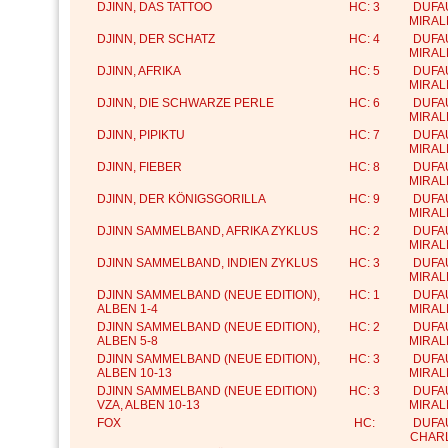
DJINN, DAS TATTOO
HC: 3
DUFA
MIRAL
DJINN, DER SCHATZ
HC: 4
DUFA
MIRAL
DJINN, AFRIKA
HC: 5
DUFA
MIRAL
DJINN, DIE SCHWARZE PERLE
HC: 6
DUFA
MIRAL
DJINN, PIPIKTU
HC: 7
DUFA
MIRAL
DJINN, FIEBER
HC: 8
DUFA
MIRAL
DJINN, DER KÖNIGSGORILLA
HC: 9
DUFA
MIRAL
DJINN SAMMELBAND, AFRIKA ZYKLUS
HC: 2
DUFA
MIRAL
DJINN SAMMELBAND, INDIEN ZYKLUS
HC: 3
DUFA
MIRAL
DJINN SAMMELBAND (NEUE EDITION),
HC: 1
DUFA
ALBEN 1-4
MIRAL
DJINN SAMMELBAND (NEUE EDITION),
HC: 2
DUFA
ALBEN 5-8
MIRAL
DJINN SAMMELBAND (NEUE EDITION),
HC: 3
DUFA
ALBEN 10-13
MIRAL
DJINN SAMMELBAND (NEUE EDITION)
HC: 3
DUFA
VZA, ALBEN 10-13
MIRAL
FOX
HC:
DUFA
CHAR