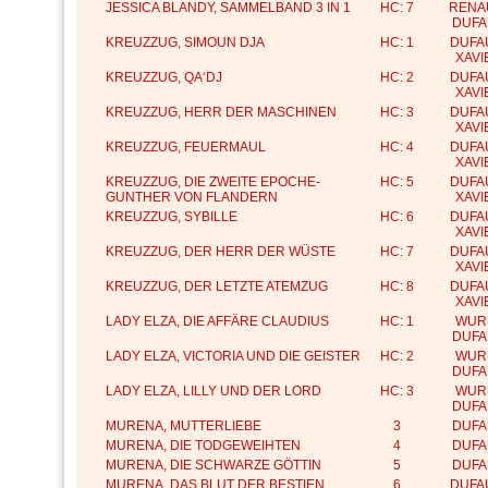
JESSICA BLANDY, SAMMELBAND 3 IN 1
HC: 7
RENA
DUFA
KREUZZUG, SIMOUN DJA
HC: 1
DUFA
XAVI
KREUZZUG, QA‘DJ
HC: 2
DUFA
XAVI
KREUZZUG, HERR DER MASCHINEN
HC: 3
DUFA
XAVI
KREUZZUG, FEUERMAUL
HC: 4
DUFA
XAVI
KREUZZUG, DIE ZWEITE EPOCHE-
HC: 5
DUFA
GUNTHER VON FLANDERN
XAVI
KREUZZUG, SYBILLE
HC: 6
DUFA
XAVI
KREUZZUG, DER HERR DER WÜSTE
HC: 7
DUFA
XAVI
KREUZZUG, DER LETZTE ATEMZUG
HC: 8
DUFA
XAVI
LADY ELZA, DIE AFFÄRE CLAUDIUS
HC: 1
WUR
DUFA
LADY ELZA, VICTORIA UND DIE GEISTER
HC: 2
WUR
DUFA
LADY ELZA, LILLY UND DER LORD
HC: 3
WUR
DUFA
MURENA, MUTTERLIEBE
3
DUFA
MURENA, DIE TODGEWEIHTEN
4
DUFA
MURENA, DIE SCHWARZE GÖTTIN
5
DUFA
MURENA, DAS BLUT DER BESTIEN
6
DUFA