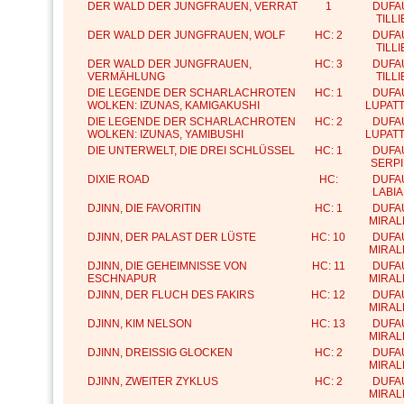
DER WALD DER JUNGFRAUEN, VERRAT
1
DUFA
TILL
DER WALD DER JUNGFRAUEN, WOLF
HC: 2
DUFA
TILL
DER WALD DER JUNGFRAUEN,
HC: 3
DUFA
VERMÄHLUNG
TILL
DIE LEGENDE DER SCHARLACHROTEN
HC: 1
DUFA
WOLKEN: IZUNAS, KAMIGAKUSHI
LUPATT
DIE LEGENDE DER SCHARLACHROTEN
HC: 2
DUFA
WOLKEN: IZUNAS, YAMIBUSHI
LUPATT
DIE UNTERWELT, DIE DREI SCHLÜSSEL
HC: 1
DUFA
SERPI
DIXIE ROAD
HC:
DUFA
LABI
DJINN, DIE FAVORITIN
HC: 1
DUFA
MIRAL
DJINN, DER PALAST DER LÜSTE
HC: 10
DUFA
MIRAL
DJINN, DIE GEHEIMNISSE VON
HC: 11
DUFA
ESCHNAPUR
MIRAL
DJINN, DER FLUCH DES FAKIRS
HC: 12
DUFA
MIRAL
DJINN, KIM NELSON
HC: 13
DUFA
MIRAL
DJINN, DREISSIG GLOCKEN
HC: 2
DUFA
MIRAL
DJINN, ZWEITER ZYKLUS
HC: 2
DUFA
MIRAL