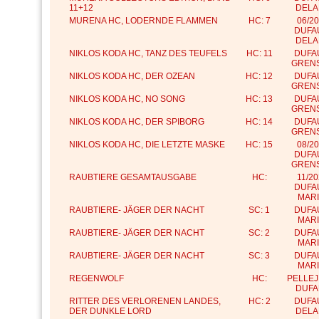
11+12
DELA
MURENA HC, LODERNDE FLAMMEN
HC: 7
06/2
DUFA
DELA
NIKLOS KODA HC, TANZ DES TEUFELS
HC: 11
DUFA
GREN
NIKLOS KODA HC, DER OZEAN
HC: 12
DUFA
GREN
NIKLOS KODA HC, NO SONG
HC: 13
DUFA
GREN
NIKLOS KODA HC, DER SPIBORG
HC: 14
DUFA
GREN
NIKLOS KODA HC, DIE LETZTE MASKE
HC: 15
08/2
DUFA
GREN
RAUBTIERE GESAMTAUSGABE
HC:
11/2
DUFA
MARI
RAUBTIERE- JÄGER DER NACHT
SC: 1
DUFA
MARI
RAUBTIERE- JÄGER DER NACHT
SC: 2
DUFA
MARI
RAUBTIERE- JÄGER DER NACHT
SC: 3
DUFA
MARI
REGENWOLF
HC:
PELLEJ
DUFA
RITTER DES VERLORENEN LANDES,
HC: 2
DUFA
DER DUNKLE LORD
DELA