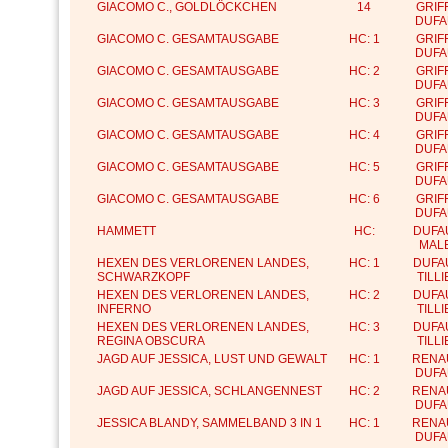
GIACOMO C., GOLDLÖCKCHEN
14
GRIF
DUFA
GIACOMO C. GESAMTAUSGABE
HC: 1
GRIF
DUFA
GIACOMO C. GESAMTAUSGABE
HC: 2
GRIF
DUFA
GIACOMO C. GESAMTAUSGABE
HC: 3
GRIF
DUFA
GIACOMO C. GESAMTAUSGABE
HC: 4
GRIF
DUFA
GIACOMO C. GESAMTAUSGABE
HC: 5
GRIF
DUFA
GIACOMO C. GESAMTAUSGABE
HC: 6
GRIF
DUFA
HAMMETT
HC:
DUFA
MAL
HEXEN DES VERLORENEN LANDES,
HC: 1
DUFA
SCHWARZKOPF
TILL
HEXEN DES VERLORENEN LANDES,
HC: 2
DUFA
INFERNO
TILL
HEXEN DES VERLORENEN LANDES,
HC: 3
DUFA
REGINA OBSCURA
TILL
JAGD AUF JESSICA, LUST UND GEWALT
HC: 1
RENA
DUFA
JAGD AUF JESSICA, SCHLANGENNEST
HC: 2
RENA
DUFA
JESSICA BLANDY, SAMMELBAND 3 IN 1
HC: 1
RENA
DUFA