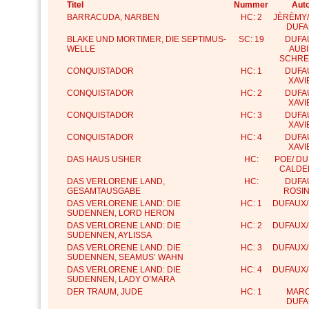
Titel
Nummer
Aut
BARRACUDA, NARBEN
HC: 2
JÈRÈMY/
DUFA
BLAKE UND MORTIMER, DIE SEPTIMUS-
SC: 19
DUFA
WELLE
AUBI
SCHRE
CONQUISTADOR
HC: 1
DUFA
XAVI
CONQUISTADOR
HC: 2
DUFA
XAVI
CONQUISTADOR
HC: 3
DUFA
XAVI
CONQUISTADOR
HC: 4
DUFA
XAVI
DAS HAUS USHER
HC:
POE/ DU
CALDE
DAS VERLORENE LAND,
HC:
DUFA
GESAMTAUSGABE
ROSIN
DAS VERLORENE LAND: DIE
HC: 1
DUFAUX/
SUDENNEN, LORD HERON
DAS VERLORENE LAND: DIE
HC: 2
DUFAUX/
SUDENNEN, AYLISSA
DAS VERLORENE LAND: DIE
HC: 3
DUFAUX/
SUDENNEN, SEAMUS’ WAHN
DAS VERLORENE LAND: DIE
HC: 4
DUFAUX/
SUDENNEN, LADY O’MARA
DER TRAUM, JUDE
HC: 1
MARC
DUFA