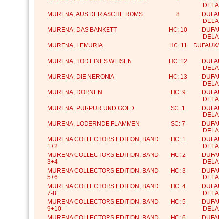
DELA
MURENA, AUS DER ASCHE ROMS
8
DUFA
DELA
MURENA, DAS BANKETT
HC: 10
DUFA
DELA
MURENA, LEMURIA
HC: 11
DUFAUX/
MURENA, TOD EINES WEISEN
HC: 12
DUFA
DELA
MURENA, DIE NERONIA
HC: 13
DUFA
DELA
MURENA, DORNEN
HC: 9
DUFA
DELA
MURENA, PURPUR UND GOLD
SC: 1
DUFA
DELA
MURENA, LODERNDE FLAMMEN
SC: 7
DUFA
DELA
MURENA COLLECTORS EDITION, BAND
HC: 1
DUFA
1+2
DELA
MURENA COLLECTORS EDITION, BAND
HC: 2
DUFA
3+4
DELA
MURENA COLLECTORS EDITION, BAND
HC: 3
DUFA
5+6
DELA
MURENA COLLECTORS EDITION, BAND
HC: 4
DUFA
7-8
DELA
MURENA COLLECTORS EDITION, BAND
HC: 5
DUFA
9+10
DELA
MURENA COLLECTORS EDITION, BAND
HC: 6
DUFA