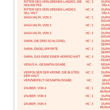
RITTER DES VERLORENEN LANDES, DIE
HC: 3
DUFA
HEILIGE FEE
DELA
RITTER DES VERLORENEN LANDES,
HC: 4
DUFA
SILL VALT
DELA
SAGA VALTA, VON 3
HC: 1
DUFA
AOUA
SAGA VALTA, VON 3
HC: 2
DUFA
AOUA
SAGA VALTA, VON 3
HC: 3
DUFA
AOUA
SARIA, DIE DREI SCHLÜSSEL
HC: 1
DUFA
SERPI
SARIA, ENGELSPFORTE
HC: 2
DUFA
SERPI
SARIA, DAS ENDE EINER HERRSCHAFT
HC: 3
DUFA
FEDER
VENUS H., GESAMTAUSGABE
HC:
RENA
DUFA
VERFOLGER DER KRONE, DIE BLÜTEN
HC: 2
DUFA
DER HAUT
JAM
VERZWEIFELT! GESAMTAUSGABE
HC:
MALÈ
DUFA
ZAUBER, VON 4
HC: 1
DUFA
MUNU
ZAUBER, VON 4
HC: 2
DUFA
MUNU
ZAUBER, VON 4
HC: 3
DUFA
MUNU