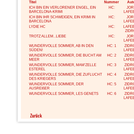
Titel
Nummer
Aut
ICH BIN EIN VERLORENER ENGEL, EIN
HC:
JOR
BARCELONA-KRIMI
LAFE
ICH BIN IHR SCHWEIGEN, EIN KRIMI IN
HC:
JOR
BARCELONA
LAFE
LYDIE HC
HC:
LAFEB
ZID
TROTZ ALLEM...LIEBE
HC:
JOR
LAFE
WUNDERVOLLE SOMMER, AB IN DEN
HC: 1
ZIDR
SÜDEN!
LAFE
WUNDERVOLLE SOMMER, DIE BUCHT AM
HC: 2
ZIDR
MEER
LAFE
WUNDERVOLLE SOMMER, MAM’ZELLE
HC: 3
ZIDR
ESTEREL
LAFE
WUNDERVOLLE SOMMER, DIE ZUFLUCHT
HC: 4
ZIDR
DES KRIEGERS
LAFE
WUNDERVOLLE SOMMER, DER
HC: 5
ZIDR
AUSREIßER
LAFE
WUNDERVOLLE SOMMER, LES GENETS
HC: 6
ZIDR
LAFE