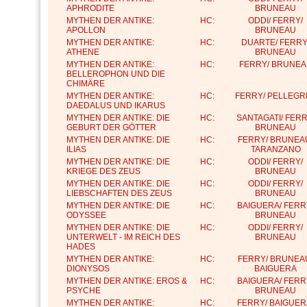
APHRODITE
BRUNEAU
MYTHEN DER ANTIKE:
HC:
ODDI/ FERRY/
APOLLON
BRUNEAU
MYTHEN DER ANTIKE:
HC:
DUARTE/ FERRY
ATHENE
BRUNEAU
MYTHEN DER ANTIKE:
HC:
FERRY/ BRUNEA
BELLEROPHON UND DIE
CHIMÄRE
MYTHEN DER ANTIKE:
HC:
FERRY/ PELLEGRI
DAEDALUS UND IKARUS
MYTHEN DER ANTIKE: DIE
HC:
SANTAGATI/ FERR
GEBURT DER GÖTTER
BRUNEAU
MYTHEN DER ANTIKE: DIE
HC:
FERRY/ BRUNEA
ILIAS
TARANZANO
MYTHEN DER ANTIKE: DIE
HC:
ODDI/ FERRY/
KRIEGE DES ZEUS
BRUNEAU
MYTHEN DER ANTIKE: DIE
HC:
ODDI/ FERRY/
LIEBSCHAFTEN DES ZEUS
BRUNEAU
MYTHEN DER ANTIKE: DIE
HC:
BAIGUERA/ FERR
ODYSSEE
BRUNEAU
MYTHEN DER ANTIKE: DIE
HC:
ODDI/ FERRY/
UNTERWELT - IM REICH DES
BRUNEAU
HADES
MYTHEN DER ANTIKE:
HC:
FERRY/ BRUNEA
DIONYSOS
BAIGUERA
MYTHEN DER ANTIKE: EROS &
HC:
BAIGUERA/ FERR
PSYCHE
BRUNEAU
MYTHEN DER ANTIKE:
HC:
FERRY/ BAIGUER