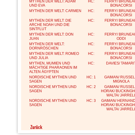
MYTHEN DER WELT: ADAM
HC:
FERRY/ BRUNEA
UND EVA
BONACORSI
MYTHEN DER WELT: CARMEN
HC:
FERRY/ BRUNEA
BONACORSI
MYTHEN DER WELT: DIE
HC:
FERRY/ BRUNEA
ARCHE NOAH UND DIE
BONACORSI
SINTFLUT
MYTHEN DER WELT: DON
HC:
FERRY/ BRUNEA
JUAN
ODDI
MYTHEN DER WELT:
HC:
FERRY/ BRUNEA
DORNRÖSCHEN
BONACORSI
MYTHEN DER WELT: ROMEO
HC:
FERRY/ BRUNEA
UND JULIA
BONACORSI
MYTHEN, MUMIEN UND
HC:
DAVIES/ TAMARI
MÄCHTIGE PHARAONEN IM
ALTEN ÄGYPTEN
NORDISCHE MYTHEN UND
HC: 1
GAIMAN/ RUSSEL
SAGEN
MIGNOLA
NORDISCHE MYTHEN UND
HC: 2
GAIMAN/ RUSSEL
SAGEN
HORAK/ BUCKINGH
WALTA/ JARREL
NORDISCHE MYTHEN UND
HC: 3
GAIMAN/ HERNAND
SAGEN
HORAK/ BUCKINGH
WALTA/ JARREL