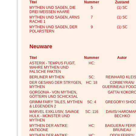
Titel
Nummer
Zustand
MYTHEN UND SAGEN, DIE
5
(1) SC
DREI WEISSEN HAARE
MYTHEN UND SAGEN, ARNS
7
(1) SC
RACHE 1
MYTHEN UND SAGEN, DER
9
(1) SC
POLARSTERN
Neuware
Titel
Nummer
Autor
ASTERIX - TEMPUS FUGIT,
HC:
WAHRE MYTHEN UND
FALSCHE FAKTEN
BERLINER MYTHEN
SC:
REINHARD KLEI
DER GESANG DER STRYGEN,
HC: 18
CORBEYRAN/
MYTHEN
GUERINEAU/ FOGO
GORGONIA - VON MYTHEN,
GATTA/ KOKOR
GÖTTERN UND SCHICKSAL
GRIMM FAIRY TALES, MYTHEN
SC: 4
GREGORY/ SHO
& LEGENDEN 2
MARVEL EXKLUSIV, SAVAGE
SC: 116
DAVIS/ HARDMAN
HULK - MONSTER UND
BECHKO
MYTHEN
MYTHEN DER ANTIKE:
HC:
BAIGUERA/ FERR
ANTIGONE
BRUNEAU
MYTHEN DER ANTIKE:
HC:
ODDI/ FERRY/