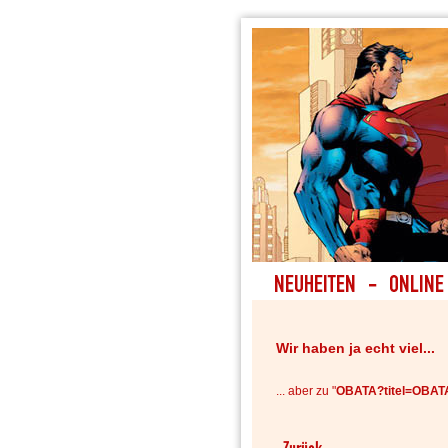
Wir haben ja echt viel...
... aber zu "
OBATA?titel=OBA